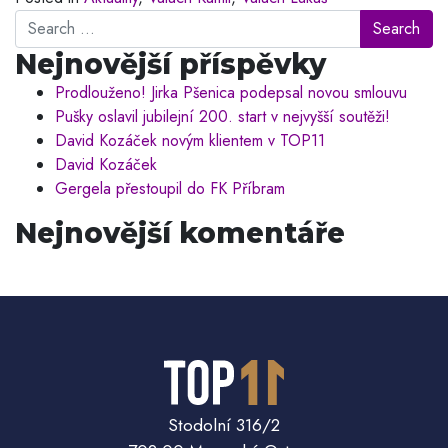
Search
Nejnovější příspěvky
Prodlouženo! Jirka Pšenica podepsal novou smlouvu
Pušky oslavil jubilejní 200. start v nejvyšší soutěži!
David Kozáček novým klientem v TOP11
David Kozáček
Gergela přestoupil do FK Příbram
Nejnovější komentáře
Stodolní 316/2