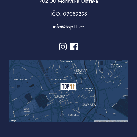
702 00 Moravská Ostrava
IČO: 09089233
info@top11.cz