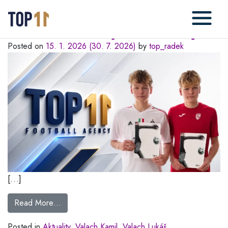
Rubrika:
Valach Kamil
Vítáme v TOP11 dvojčata Valachovy
Posted on
15. 1. 2026
(30. 7. 2026)
by
top_radek
[…]
Read More…
Posted in
Aktuality
,
Valach Kamil
,
Valach Lukáš